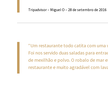
Tripadvisor – Miguel O – 28 de setembro de 2016
“Um restaurante todo catita com uma v
Foi nos servido duas saladas para entr
de mexilhão e polvo. O robalo de mar e
restaurante e muito agradável com lav
Tripadvisor – Jose D – 18 de março de 2016
Notice
: ob_end_flush(): failed to send buffer of zlib output com