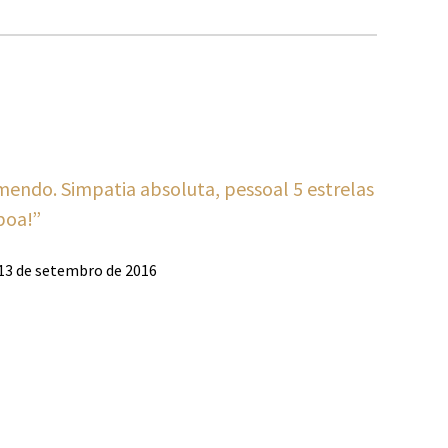
mendo. Simpatia absoluta, pessoal 5 estrelas
boa!”
 13 de setembro de 2016
includes/functions.php
on line
3406