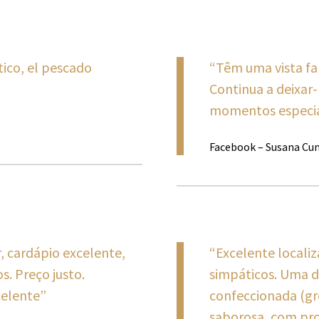
tico, el pescado
“Têm uma vista fan
Continua a deixar
momentos especia
Facebook – Susana Cun
, cardápio excelente,
“Excelente localiz
. Preço justo.
simpáticos. Uma d
celente”
confeccionada (gr
saborosa, com pro