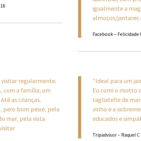
016
igualmente a magn
almoços/jantares 
Facebook – Felicidade 
visitar regularmente.
“Ideal para um ja
, com a família, um
Eu comi o risotto
Até as crianças.
tagliatelle de mar
 pelo bom peixe, pela
vinho e a sobreme
o mar, pela vista
educados e simpát
isitar
Tripadvisor – Raquel C 