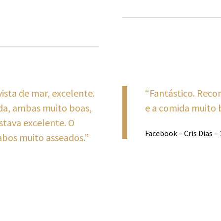
ista de mar, excelente.
“Fantástico. Reco
ada, ambas muito boas,
e a comida muito 
stava excelente. O
Facebook – Cris Dias –
abos muito asseados.”
pression (0) in
/home/bugifaro/public_html/www.berrio.net/wp-